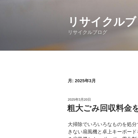
コ
ン
テ
リサイクルブ
ン
リサイクルブログ
ツ
へ
ス
キ
ッ
プ
月:
2025年3月
投
2025年3月20日
稿
粗大ごみ回収料金
日:
大掃除でいろいろなものを処分
きない扇風機と卓上キーボード