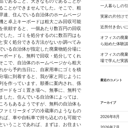
品であること、大きなものであることか
一人暮らしの
ることができませんでした。そこで、粗
早速、住んでいる自治体のホームページ
実家の片付け
機と卓上キーボードは粗大ごみ回収可能
近所付き合い
を依頼すると、一個あたり数百円の回収
でした。ゴミを処分するのに数百円はも
オフィスの廃
と安く処分できる方法がないか調べてみ
ら始めた体験
でいる自治体が指定した廃棄物処分場に
オフィスの廃
ーボードも、無料で回収・処分してくれ
場で学んだ実
そこで、自治体のホームページから粗大
れから予約当日に、自家用車にゴミを積
分場に到着すると、我が家と同じように
最近のコメント
列を作っています。順番に案内され、係
ボードをゴミ置き場へ。無事に、無料で
ました。住んでいる自治体によっては、
アーカイブ
ころもあるようですが、無料の自治体も
ファミリータイプの冷蔵庫のようなもの
2026年8月
れば、車や自転車で持ち込むのも可能で
ということであれば、まずは、お住まい
2026年7月