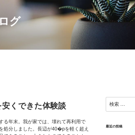
ログ
検
を安くできた体験談
索:
する年末。我が家では、壊れて再利用で
最近の投稿
を処分しました。長辺が40�pを軽く超え