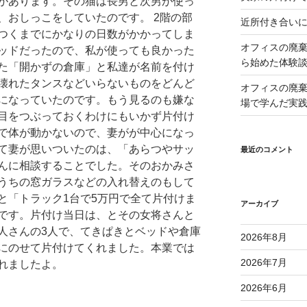
があります。その猫は長男と次男が使っ
、おしっこをしていたのです。 2階の部
近所付き合い
つくまでにかなりの日数がかかってしま
オフィスの廃
ッドだったので、私が使っても良かった
ら始めた体験
た「開かずの倉庫」と私達が名前を付け
壊れたタンスなどいらないものをどんど
オフィスの廃
になっていたのです。もう見るのも嫌な
場で学んだ実
目をつぶっておくわけにもいかず片付け
で体が動かないので、妻がが中心になっ
て妻が思いついたのは、「あらつやサッ
最近のコメント
んに相談することでした。そのおかみさ
うちの窓ガラスなどの入れ替えのもして
と「トラック1台で5万円で全て片付けま
アーカイブ
です。片付け当日は、とその女将さんと
人さんの3人で、てきぱきとベッドや倉庫
2026年8月
にのせて片付けてくれました。本業では
2026年7月
れましたよ。
2026年6月