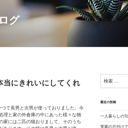
ログ
検
本当にきれいにしてくれ
索:
最近の投稿
かつて長男と次男が使っておりました。今
処理と家の外倉庫の中にあった様々な物
一人暮らしの
の家には二匹の猫おりまして、そのうち
実家の片付け