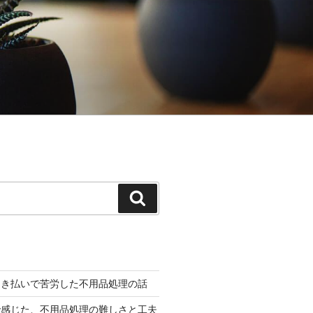
検
索
引き払いで苦労した不用品処理の話
で感じた、不用品処理の難しさと工夫