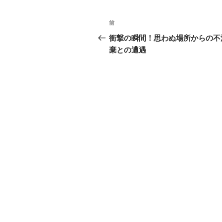
投
過
前
稿
去
衝撃の瞬間！思わぬ場所からの不
の
棄との遭遇
ナ
投
ビ
稿
ゲ
ー
シ
ョ
ン