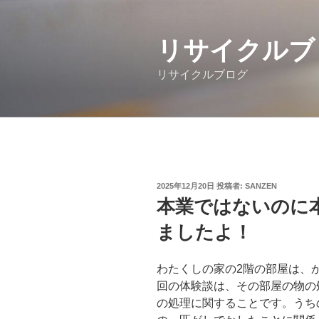
コ
ン
テ
リサイクルブ
ン
リサイクルブログ
ツ
へ
ス
キ
ッ
プ
投
2025年12月20日
投稿者:
SANZEN
稿
本業ではないのに
日:
ましたよ！
わたくしの家の2階の部屋は、
回の体験談は、その部屋の物の
の処理に関することです。うち