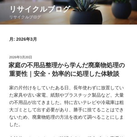
コ
リサイクルブログ
ン
リサイクルブログ
テ
ン
ツ
月:
2026年3月
へ
ス
キ
投
2026年3月20日
ッ
稿
家庭の不用品整理から学んだ廃棄物処理の
日:
プ
重要性｜安全・効率的に処理した体験談
家の片付けをしていたある日、長年使わずに放置してい
た家具や古い家電、紙類やプラスチック製品など、大量
の不用品が出てきました。特に古いテレビや冷蔵庫は粗
大ゴミとして出す必要があり、勝手に捨てることはでき
ないため、廃棄物処理の方法を改めて調べることにしま
した。