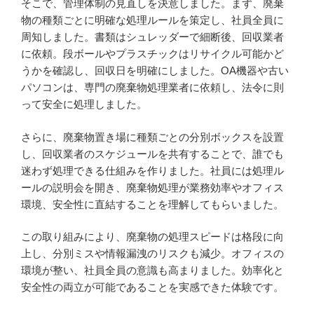
そこで、管理体制の見直しを決意しました。まず、廃棄
物の種類ごとに明確な処理ルールを策定し、社員全員に
周知しました。書類はシュレッダーで細断後、回収業者
に依頼。段ボールやプラスチックはリサイクル可能かど
うかを確認し、回収日を明確にしました。OA機器や古い
パソコンは、専門の廃棄物処理業者に依頼し、法令に則
って安全に処理しました。
さらに、廃棄物置き場に種類ごとの分別ボックスを設置
し、回収業者のスケジュールを共有することで、誰でも
迷わず処理できる仕組みを作りました。社員には処理ル
ールの説明会を開き、廃棄物処理が業務効率やオフィス
環境、安全性に直結することを理解してもらいました。
この取り組みにより、廃棄物の処理スピードは格段に向
上し、分別ミスや情報漏洩のリスクも減少。オフィスの
環境が整い、社員全員の意識も高まりました。効率化と
安全性の両立が可能であることを実感できた体験です。