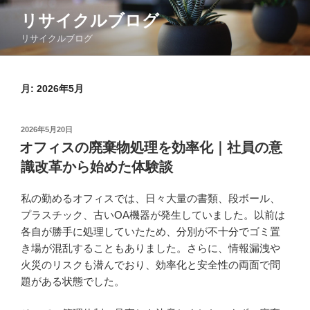
コ
リサイクルブログ
ン
リサイクルブログ
テ
ン
ツ
月:
2026年5月
へ
ス
キ
投
2026年5月20日
ッ
稿
オフィスの廃棄物処理を効率化｜社員の意
日:
プ
識改革から始めた体験談
私の勤めるオフィスでは、日々大量の書類、段ボール、
プラスチック、古いOA機器が発生していました。以前は
各自が勝手に処理していたため、分別が不十分でゴミ置
き場が混乱することもありました。さらに、情報漏洩や
火災のリスクも潜んでおり、効率化と安全性の両面で問
題がある状態でした。